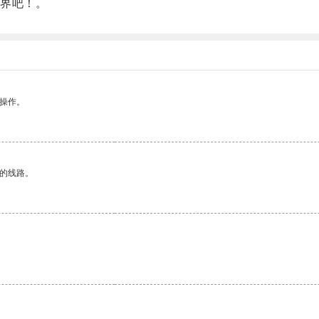
界吧！。
悉操作。
区的线路。