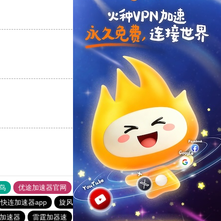
支持
[0]
反对
[0]
支持
[0]
反对
[0]
支持
[0]
反对
[0]
鸟
优途加速器官网
风驰加速器
旋风加速器
八戒看书
快连加速器app
旋风加速度器
快连加速器app
加速器
雷霆加器速
hammer加速器
快连加速器app