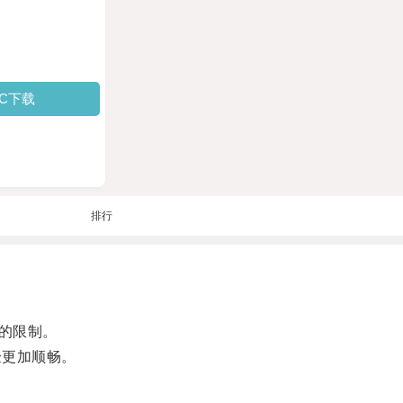
PC下载
排行
的限制。
验更加顺畅。
。