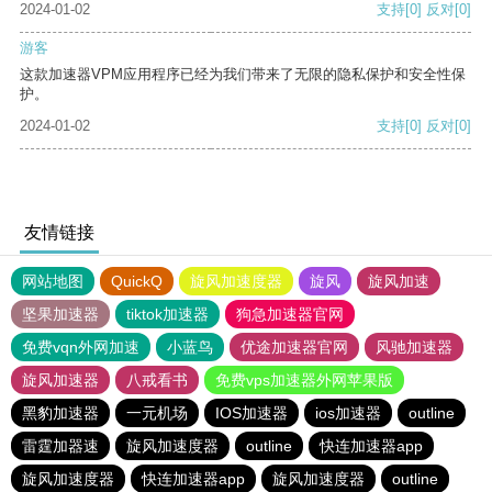
2024-01-02
支持
[0]
反对
[0]
游客
这款加速器VPM应用程序已经为我们带来了无限的隐私保护和安全性保
护。
2024-01-02
支持
[0]
反对
[0]
友情链接
网站地图
QuickQ
旋风加速度器
旋风
旋风加速
坚果加速器
tiktok加速器
狗急加速器官网
免费vqn外网加速
小蓝鸟
优途加速器官网
风驰加速器
旋风加速器
八戒看书
免费vps加速器外网苹果版
黑豹加速器
一元机场
IOS加速器
ios加速器
outline
雷霆加器速
旋风加速度器
outline
快连加速器app
旋风加速度器
快连加速器app
旋风加速度器
outline