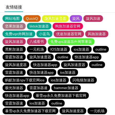
友情链接
网站地图
QuickQ
旋风加速度器
旋风
旋风加速
坚果加速器
tiktok加速器
狗急加速器官网
免费vqn外网加速
小蓝鸟
优途加速器官网
风驰加速器
旋风加速器
八戒看书
免费vps加速器外网苹果版
黑豹加速器
一元机场
IOS加速器
ios加速器
outline
雷霆加器速
旋风加速度器
outline
快连加速器app
旋风加速度器
快连加速器app
旋风加速度器
outline
雷霆加器速
快连加速器app
ios加速器
蚂蚁加速npv下载官网ios
ios加速器
闪电猫加速器
极光加速器
雷霆加器速
hammer加速器
快连加速器app
暴雪vp永久免费加速器下载官网
雷霆加器速
ios加速器
outline
暴雪vp永久免费加速器下载官网
旋风加速度器
一元机场