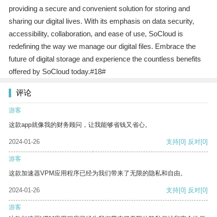
providing a secure and convenient solution for storing and
sharing our digital lives. With its emphasis on data security,
accessibility, collaboration, and ease of use, SoCloud is
redefining the way we manage our digital files. Embrace the
future of digital storage and experience the countless benefits
offered by SoCloud today.#18#
评论
游客
这款app就像我的财务顾问，让我能够省钱又省心。
2024-01-26
支持
[0]
反对
[0]
游客
这款加速器VPM应用程序已经为我们带来了无限的隐私和自由。
2024-01-26
支持
[0]
反对
[0]
游客