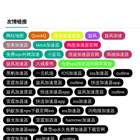
友情链接
网站地图
QuickQ
旋风加速度器
旋风
旋风加速
坚果加速器
tiktok加速器
狗急加速器官网
免费vqn外网加速
小蓝鸟
优途加速器官网
风驰加速器
旋风加速器
八戒看书
免费vps加速器外网苹果版
黑豹加速器
一元机场
IOS加速器
ios加速器
outline
雷霆加器速
旋风加速度器
outline
快连加速器app
旋风加速度器
快连加速器app
旋风加速度器
outline
雷霆加器速
快连加速器app
ios加速器
蚂蚁加速npv下载官网ios
ios加速器
闪电猫加速器
极光加速器
雷霆加器速
hammer加速器
快连加速器app
暴雪vp永久免费加速器下载官网
雷霆加器速
ios加速器
outline