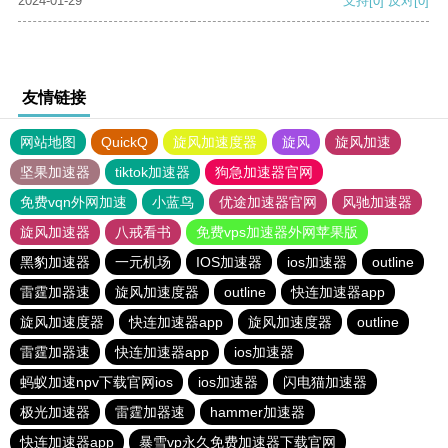
2024-01-29
支持
[0]
反对
[0]
友情链接
网站地图
QuickQ
旋风加速度器
旋风
旋风加速
坚果加速器
tiktok加速器
狗急加速器官网
免费vqn外网加速
小蓝鸟
优途加速器官网
风驰加速器
旋风加速器
八戒看书
免费vps加速器外网苹果版
黑豹加速器
一元机场
IOS加速器
ios加速器
outline
雷霆加器速
旋风加速度器
outline
快连加速器app
旋风加速度器
快连加速器app
旋风加速度器
outline
雷霆加器速
快连加速器app
ios加速器
蚂蚁加速npv下载官网ios
ios加速器
闪电猫加速器
极光加速器
雷霆加器速
hammer加速器
快连加速器app
暴雪vp永久免费加速器下载官网