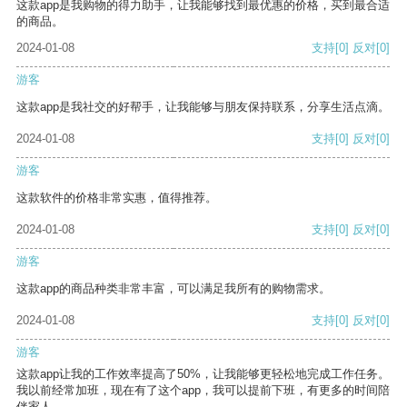
这款app是我购物的得力助手，让我能够找到最优惠的价格，买到最合适
的商品。
2024-01-08
支持
[0]
反对
[0]
游客
这款app是我社交的好帮手，让我能够与朋友保持联系，分享生活点滴。
2024-01-08
支持
[0]
反对
[0]
游客
这款软件的价格非常实惠，值得推荐。
2024-01-08
支持
[0]
反对
[0]
游客
这款app的商品种类非常丰富，可以满足我所有的购物需求。
2024-01-08
支持
[0]
反对
[0]
游客
这款app让我的工作效率提高了50%，让我能够更轻松地完成工作任务。
我以前经常加班，现在有了这个app，我可以提前下班，有更多的时间陪
伴家人。