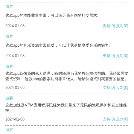
游客
这款app的功能非常丰富，可以满足我不同的社交需求。
2024-01-08
支持
[0]
反对
[0]
游客
这款app的音乐资源非常优质，可以让我尽情享受音乐的魅力。
2024-01-08
支持
[0]
反对
[0]
游客
这款app就像我的私人助理，随时随地为我的办公提供帮助。我经常需要
查找资料，这款app的搜索功能非常强大，能够快速找到我需要的信息。
2024-01-08
支持
[0]
反对
[0]
游客
这款加速器VPM应用程序已经为我们带来了无限的隐私保护和安全性保
护。
2024-01-08
支持
[0]
反对
[0]
游客