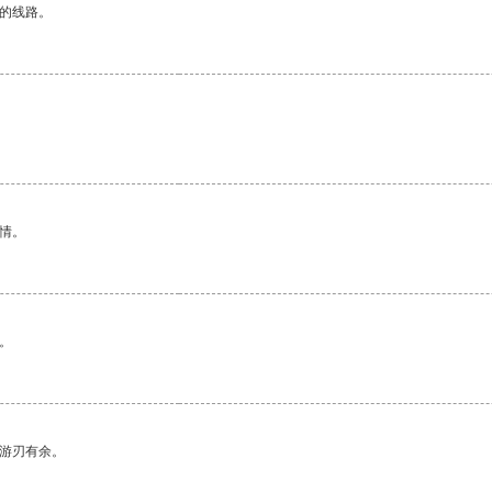
区的线路。
情。
。
中游刃有余。