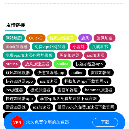
友情链接
网站地图
QuickQ
旋风加速度器
旋风
旋风加速
tiktok加速器
免费vqn外网加速
小蓝鸟
八戒看书
免费vps加速器外网苹果版
黑豹加速器
ios加速器
outline
旋风加速度器
outline
快连加速器app
旋风加速度器
快连加速器app
outline
雷霆加器速
快连加速器app
ios加速器
蚂蚁加速npv下载官网ios
ios加速器
极光加速器
雷霆加器速
hammer加速器
快连加速器app
暴雪vp永久免费加速器下载官网
雷霆加器速
ios加速器
暴雪vp永久免费加速器下载官网
一元机场
黑洞加速
永久免费使用的加速器
下载